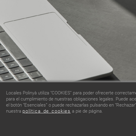
Locales Polinyà utiliza “COOKIES” para poder ofrecerte correctame
para el cumplimiento de nuestras obligaciones legales. Puede ace
el botón “Esenciales” o puede rechazarlas pulsando en “Rechazar
nuestra
política de cookies
a pie de página.